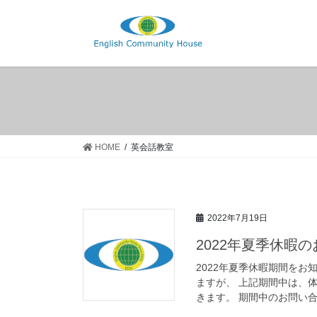
コ
ナ
ン
ビ
テ
ゲ
ン
ー
ツ
シ
へ
ョ
ス
ン
キ
に
ッ
移
HOME
英会話教室
プ
動
2022年7月19日
2022年夏季休暇
2022年夏季休暇期間をお知
ますが、 上記期間中は、
きます。 期間中のお問い合 